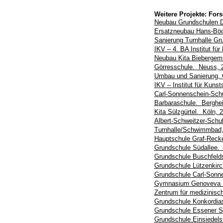
Weitere Projekte: For
Neubau Grundschulen D
Ersatzneubau Hans-Böck
Sanierung Turnhalle Gr
IKV – 4. BA Institut f
Neubau Kita Bieberge
Görresschule. Neuss, 
Umbau und Sanierung, 
IKV – Institut für Kun
Carl-Sonnenschein-Sch
Barbaraschule. Berghe
Kita Sülzgürtel. Köln, 
Albert-Schweitzer-Schu
Turnhalle/Schwimmbad,
Hauptschule Graf-Recke
Grundschule Südallee. 
Grundschule Buschfeld
Grundschule Lützenkirc
Grundschule Carl-Sonne
Gymnasium Genoveva S
Zentrum für medizinisc
Grundschule Konkordias
Grundschule Essener St
Grundschule Einsiedels