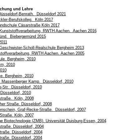
schung und Lehre
üsseldorf-Benrath. Düsseldorf 2021
ler-Berufskolleg. Köln 2017
undschule Cäsarstraße Köln 2017
ür Kunststoffverarbeitung, RWTH Aachen. Aachen 2016
münd. Biebergemünd 2015
2011
Geschwister-Scholl-Realschule Bergheim 2013
ststoffverarbeitung, RWTH Aachen. Aachen 2005
ule. Bergheim, 2010
im, 2010
2010
le. Bergheim, 2010
 Massenberger Kamp. Düsseldorf, 2010
-Str. Düsseldorf, 2010
Düsseldorf, 2010
straße. Köln, 2008
her Straße. Düsseldorf, 2008
nschein, Graf-Recke-Straße. Düsseldorf, 2007
traße. Köln, 2007
he Biotechnologie (ZMB). Universität Duisburg-Essen, 2004
traße. Düsseldorf, 2004
raße. Düsseldorf, 2004
traße. Düsseldorf, 2004