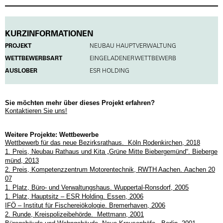
KURZINFORMATIONEN
PROJEKT
NEUBAU HAUPTVERWALTUNG
WETTBEWERBSART
EINGELADENER WETTBEWERB
AUSLOBER
ESR HOLDING
Sie möchten mehr über dieses Projekt erfahren?
Kontaktieren Sie uns!
Weitere Projekte: Wettbewerbe
Wettbewerb für das neue Bezirksrathaus. Köln Rodenkirchen, 2018
1. Preis, Neubau Rathaus und Kita „Grüne Mitte Biebergemünd“. Bieberge
münd, 2013
2. Preis, Kompetenzzentrum Motorentechnik, RWTH Aachen. Aachen 20
07
1. Platz, Büro- und Verwaltungshaus. Wuppertal-Ronsdorf, 2005
1. Platz, Hauptsitz – ESR Holding. Essen, 2006
IFÖ – Institut für Fischereiökologie. Bremerhaven, 2006
2. Runde, Kreispolizeibehörde. Mettmann, 2001