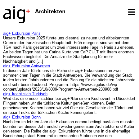
aig+ Exkursion Paris
Unsere Exkursion 2025 führte uns diesmal zu neuen und altbekannten
Orten in der französischen Hauptstadt. Früh morgens sind wir mit dem
TGV nach Paris gestartet um zwei interessante Tage in Paris zu erleben.
An beiden Tagen hat uns Carina Kurta von CaP.CULT mit Ihrem enormen
Fachwissen begleitet. Die Ansätze der Stadtplanung für mehr
Nachhaltgkeit und […]
aig+ Exkursion Antwerpen
In diesem Jahr führte uns die Reihe der aig+ Exkursionen an zwei
sommerlichen Tagen in die Stadt Antwerpen. Die Verwandlung der Stadt
in den letzten Jahrhunderten und die Planung für die nächsten Jahrzehnte
sind sehr beeindruckend. Programm: https://www.aigplus.de/wp-
content/uploads/2023/10/8009-Programm-Antwerpen-230908.pdf
aig+ kocht sich Türkisch
Wird das eine neue Tradition bei aig+?Bei einem Kochevent in Düsseldorf
Flingern haben wir die türkische Kultur genießen können. Beim
gemeinsamen Kochen haben wir viel über die Geschichte der Türkei und
ein paar Tricks der türkischen Küche kennengelernt.
aig+ Exkursion Bonn
Nachdem im letzten Jahr die Exkursion corona-bedingt ausfallen musste
konnten wir dieses Jahr endlich wieder gemeinsam Architektur und Kultur
geniessen. Die Reihe der aig+ Exkursionen führte uns in die ehemalige
Bundeshauptstadt Bonn mit interessanten Stationen wie den